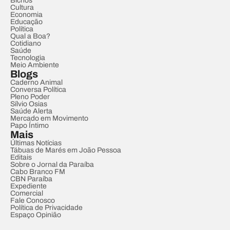
Bichos
Cultura
Economia
Educação
Política
Qual a Boa?
Cotidiano
Saúde
Tecnologia
Meio Ambiente
Blogs
Caderno Animal
Conversa Política
Pleno Poder
Sílvio Osias
Saúde Alerta
Mercado em Movimento
Papo Íntimo
Mais
Últimas Notícias
Tábuas de Marés em João Pessoa
Editais
Sobre o Jornal da Paraíba
Cabo Branco FM
CBN Paraíba
Expediente
Comercial
Fale Conosco
Política de Privacidade
Espaço Opinião