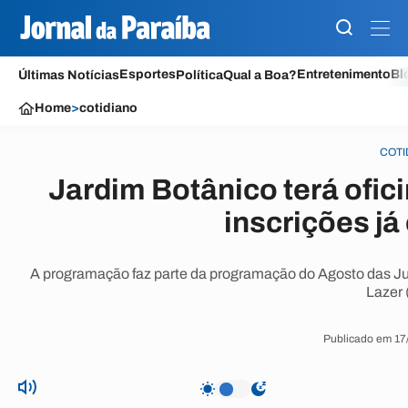
Esportes
Entretenimento
Bl
Últimas Notícias
Política
Qual a Boa?
Home
>
cotidiano
COTI
Jardim Botânico terá ofic
inscrições já
A programação faz parte da programação do Agosto das Ju
Lazer 
Publicado em 17