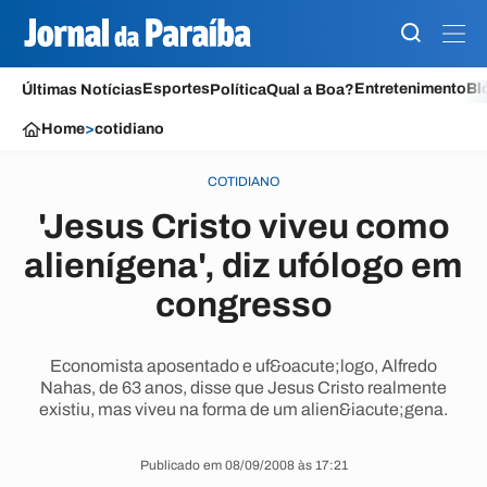
Esportes
Entretenimento
Bl
Últimas Notícias
Política
Qual a Boa?
Home
>
cotidiano
COTIDIANO
'Jesus Cristo viveu como
alienígena', diz ufólogo em
congresso
Economista aposentado e uf&oacute;logo, Alfredo
Nahas, de 63 anos, disse que Jesus Cristo realmente
existiu, mas viveu na forma de um alien&iacute;gena.
Publicado em 08/09/2008 às 17:21