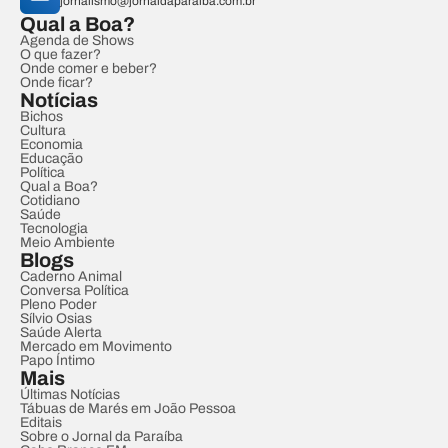
jornalismo@jornaldaparaiba.com.br
Qual a Boa?
Agenda de Shows
O que fazer?
Onde comer e beber?
Onde ficar?
Notícias
Bichos
Cultura
Economia
Educação
Política
Qual a Boa?
Cotidiano
Saúde
Tecnologia
Meio Ambiente
Blogs
Caderno Animal
Conversa Política
Pleno Poder
Sílvio Osias
Saúde Alerta
Mercado em Movimento
Papo Íntimo
Mais
Últimas Notícias
Tábuas de Marés em João Pessoa
Editais
Sobre o Jornal da Paraíba