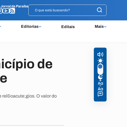
o
o
Jornal da Paraíba
Jornal da Paraíba
Editorias
Mais
Editais
icípio de
te
 rel&oacute;gios. O valor do