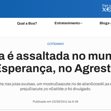
Siga 
Siga 
Entretenimento
Blogs
Qual a Boa?
COTIDIANO
a é assaltada no mun
sperança, no Agres
rias joias avulsas, um mostru&aacute;rio de alian&ccedil;as e
preju&iacute;zo n&atilde;o foi divulgado.
Publicado em 23/09/2011 às 9:36