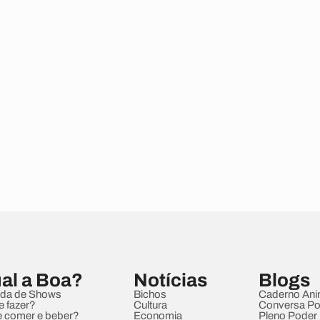
al a Boa?
Notícias
Blogs
da de Shows
Bichos
Caderno Ani
e fazer?
Cultura
Conversa Pol
 comer e beber?
Economia
Pleno Poder