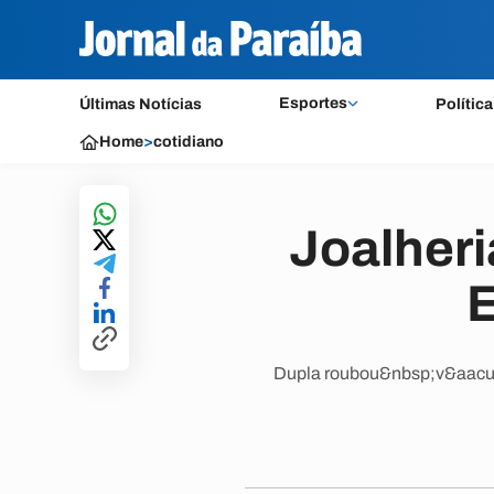
Esportes
Últimas Notícias
Política
Home
>
cotidiano
Joalheri
E
Dupla roubou&nbsp;v&aacute;