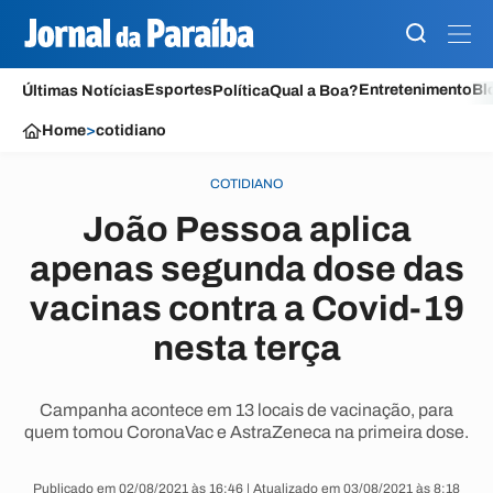
Esportes
Entretenimento
Bl
Últimas Notícias
Política
Qual a Boa?
Home
>
cotidiano
COTIDIANO
João Pessoa aplica
apenas segunda dose das
vacinas contra a Covid-19
nesta terça
Campanha acontece em 13 locais de vacinação, para
quem tomou CoronaVac e AstraZeneca na primeira dose.
Publicado em 02/08/2021 às 16:46 | Atualizado em 03/08/2021 às 8:18