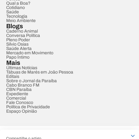
Qual a Boa?
Cotidiano
Saúde
Tecnologia
Meio Ambiente
Blogs
Caderno Animal
Conversa Política
Pleno Poder
Sílvio Osias
Saúde Alerta
Mercado em Movimento
Papo Íntimo
Mais
Últimas Notícias
Tábuas de Marés em João Pessoa
Editais
Sobre o Jornal da Paraíba
Cabo Branco FM
CBN Paraíba
Expediente
Comercial
Fale Conosco
Política de Privacidade
Espaço Opinião
© REDE PARAÍBA DE COMUNICAÇÃO
Compartilhe o artigo