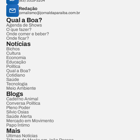
(83) 3315-3204
Redação
jornalismo@jornaldaparaiba.com.br
Qual a Boa?
Agenda de Shows
O que fazer?
Onde comer e beber?
Onde ficar?
Notícias
Bichos
Cultura
Economia
Educação
Política
Qual a Boa?
Cotidiano
Saúde
Tecnologia
Meio Ambiente
Blogs
Caderno Animal
Conversa Política
Pleno Poder
Sílvio Osias
Saúde Alerta
Mercado em Movimento
Papo Íntimo
Mais
Últimas Notícias