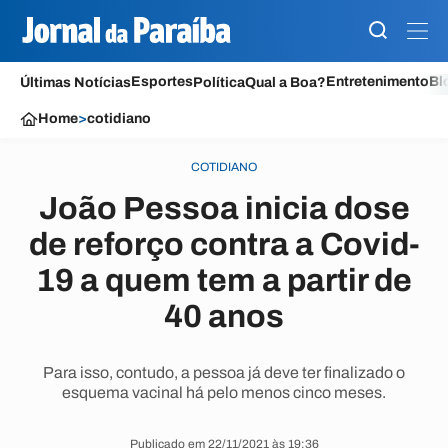
Esportes
Entretenimento
Bl
Últimas Notícias
Política
Qual a Boa?
Home
>
cotidiano
COTIDIANO
João Pessoa inicia dose
de reforço contra a Covid-
19 a quem tem a partir de
40 anos
Para isso, contudo, a pessoa já deve ter finalizado o
esquema vacinal há pelo menos cinco meses.
Publicado em 22/11/2021 às 19:36