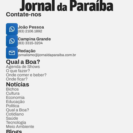
Contate-nos
João Pessoa
(83) 2106.1892
Campina Grande
(83) 3315-3204
Redação
jornalismo@jornaldaparaiba.com.br
Qual a Boa?
Agenda de Shows
O que fazer?
Onde comer e beber?
Onde ficar?
Notícias
Bichos
Cultura
Economia
Educação
Política
Qual a Boa?
Cotidiano
Saúde
Tecnologia
Meio Ambiente
Blogs