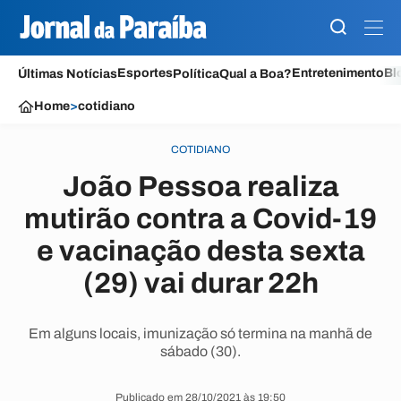
Esportes
Entretenimento
Bl
Últimas Notícias
Política
Qual a Boa?
Home
>
cotidiano
COTIDIANO
João Pessoa realiza
mutirão contra a Covid-19
e vacinação desta sexta
(29) vai durar 22h
Em alguns locais, imunização só termina na manhã de
sábado (30).
Publicado em 28/10/2021 às 19:50