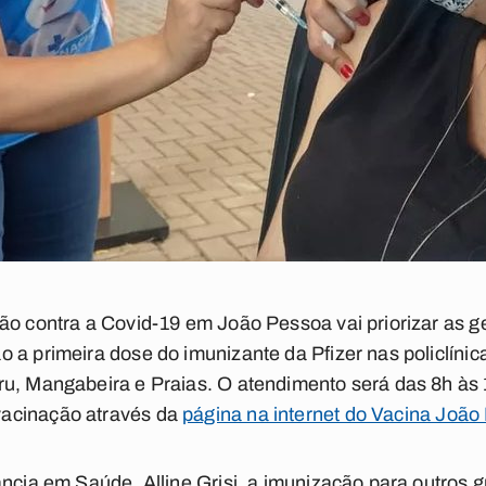
ção contra a Covid-19 em João Pessoa vai priorizar as 
 a primeira dose do imunizante da Pfizer nas policlínic
ru, Mangabeira e Praias. O atendimento será das 8h às
acinação através da
página na internet do Vacina João
ncia em Saúde, Alline Grisi, a imunização para outros gr