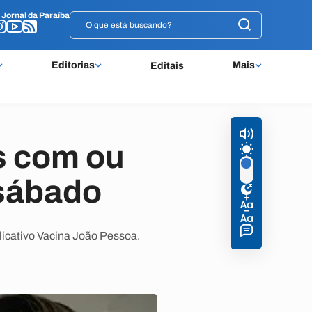
o
o
Jornal da Paraíba
Jornal da Paraíba
Editorias
Mais
Editais
s com ou
sábado
licativo Vacina João Pessoa.