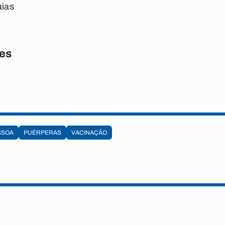
aias
res
SSOA
PUÉRPERAS
VACINAÇÃO