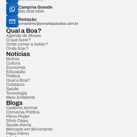
Campina Grande
(83) 3315-3204
Redação
jornalismo@jornaldaparaiba.com.br
Qual a Boa?
Agenda de Shows
O que fazer?
Onde comer e beber?
Onde ficar?
Notícias
Bichos
Cultura
Economia
Educação
Política
Qual a Boa?
Cotidiano
Saúde
Tecnologia
Meio Ambiente
Blogs
Caderno Animal
Conversa Política
Pleno Poder
Sílvio Osias
Saúde Alerta
Mercado em Movimento
Papo Íntimo