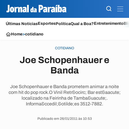
Esportes
Entretenimento
Bl
Últimas Notícias
Política
Qual a Boa?
Home
>
cotidiano
COTIDIANO
Joe Schopenhauer e
Banda
Joe Schopenhauer e Banda prometem animar a noite
com hit do pop rock.O Vinil Retr&ocirc; Bar est&aacute;
localizado na Feirinha de Tamba&uacute;.
Informa&ccedil;&otilde;es 3512-7882.
Publicado em 26/01/2011 às 10:53