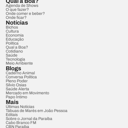
Qual a Boa?
Agenda de Shows
O que fazer?
Onde comer e beber?
Onde ficar?
Notícias
Bichos
Cultura
Economia
Educação
Política
Qual a Boa?
Cotidiano
Saúde
Tecnologia
Meio Ambiente
Blogs
Caderno Animal
Conversa Política
Pleno Poder
Sílvio Osias
Saúde Alerta
Mercado em Movimento
Papo Íntimo
Mais
Últimas Notícias
Tábuas de Marés em João Pessoa
Editais
Sobre o Jornal da Paraíba
Cabo Branco FM
CBN Paraíba