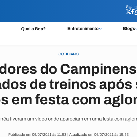
Siga 
Siga 
Entretenimento
Blogs
Qual a Boa?
COTIDIANO
dores do Campinens
ados de treinos após
os em festa com agl
orrêa tiveram um vídeo onde apareciam em uma festa com agl
Publicado em 06/07/2021 às 11:53 | Atualizado em 06/07/2021 às 15:53