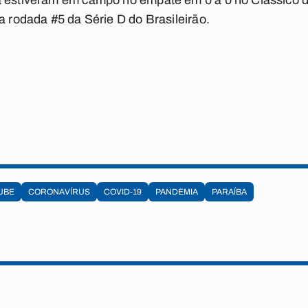
a estiveram em campo no empate em 0 a 0 no Clássico d
a rodada #5 da Série D do Brasileirão.
UBE
CORONAVÍRUS
COVID-19
PANDEMIA
PARAÍBA