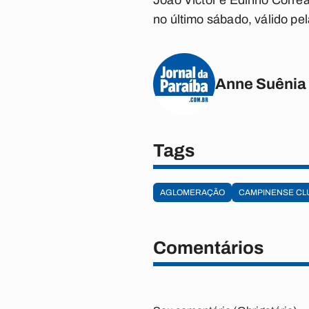
João Victor e Edinho Corrê
no último sábado, válido pel
Anne Suênia
Tags
AGLOMERAÇÃO
CAMPINENSE CL
Comentários