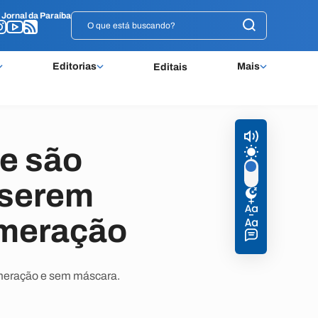
o
o
Jornal da Paraíba
Jornal da Paraíba
Editorias
Mais
Editais
e são
 serem
omeração
omeração e sem máscara.