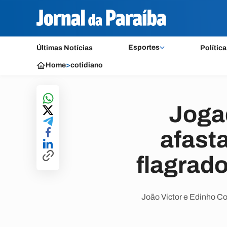
Esportes
Últimas Notícias
Política
Home
>
cotidiano
Joga
afast
flagrad
João Victor e Edinho C