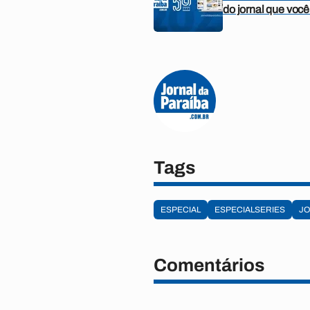
do jornal que você
Tags
ESPECIAL
ESPECIALSERIES
JO
Comentários