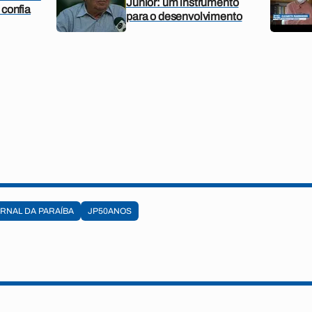
Júnior: um instrumento
 confia
para o desenvolvimento
RNAL DA PARAÍBA
JP50ANOS