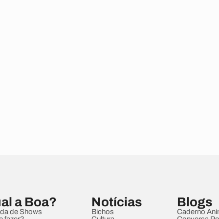
al a Boa?
Notícias
Blogs
da de Shows
Bichos
Caderno Ani