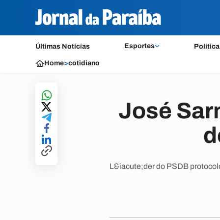
Esportes
Últimas Notícias
Política
Home
>
cotidiano
José Sar
d
L&iacute;der do PSDB protocolo