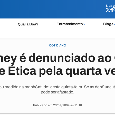
Siga 
Siga 
Entretenimento
Blogs
Qual a Boa?
COTIDIANO
ney é denunciado ao
e Ética pela quarta v
u medida na manh&atilde; desta quinta-feira. Se as den&uacut
pode ser afastado.
Publicado em 23/07/2009 às 11:16