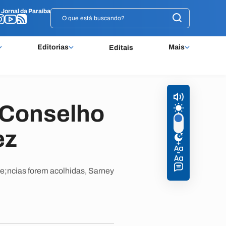
o
o
Jornal da Paraíba
Jornal da Paraíba
Editorias
Mais
Editais
 Conselho
ez
e;ncias forem acolhidas, Sarney