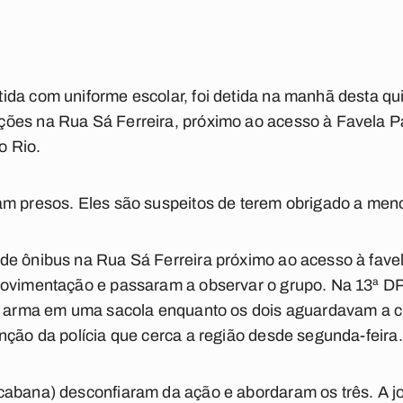
da com uniforme escolar, foi detida na manhã desta quin
ções na Rua Sá Ferreira, próximo ao acesso à Favela 
o Rio.
m presos. Eles são suspeitos de terem obrigado a menor 
de ônibus na Rua Sá Ferreira próximo ao acesso à fav
movimentação e passaram a observar o grupo. Na 13ª D
 a arma em uma sacola enquanto os dois aguardavam a 
nção da polícia que cerca a região desde segunda-feira.
cabana) desconfiaram da ação e abordaram os três. A j