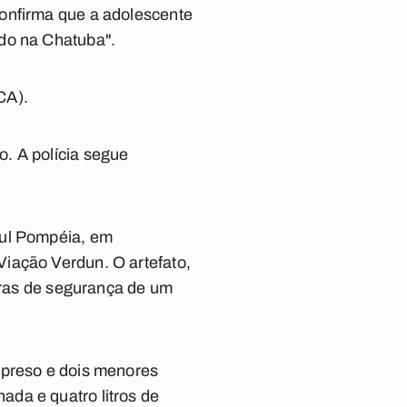
confirma que a adolescente
ado na Chatuba".
CA).
. A polícia segue
aul Pompéia, em
iação Verdun. O artefato,
meras de segurança de um
 preso e dois menores
da e quatro litros de