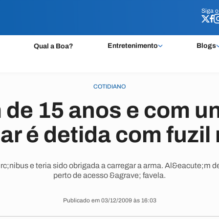
Siga 
Siga 
Entretenimento
Blogs
Qual a Boa?
COTIDIANO
de 15 anos e com u
ar é detida com fuzil
rc;nibus e teria sido obrigada a carregar a arma. Al&eacute;m d
perto de acesso &agrave; favela.
Publicado em 03/12/2009 às 16:03