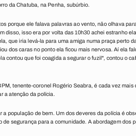
orro da Chatuba, na Penha, subúrbio.
tos porque ele falava palavras ao vento, não olhava pa
 disso, isso era por volta das 10h30 achei estranho ela
ela, que iria levá-la para uma amiga numa praça perto d
ou dos caras no ponto ela ficou mais nervosa. Aí ela fal
 ela contou que foi coagida a segurar o fuzil", contou o c
PM, tenente-coronel Rogério Seabra, é cada vez mais
 a atenção da polícia.
zar a população de bem. Um dos deveres da polícia é ob
 de segurança para a comunidade. A abordagem dos poli