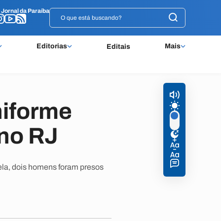
o
o
Jornal da Paraíba
Jornal da Paraíba
Editorias
Mais
Editais
niforme
 no RJ
ela, dois homens foram presos