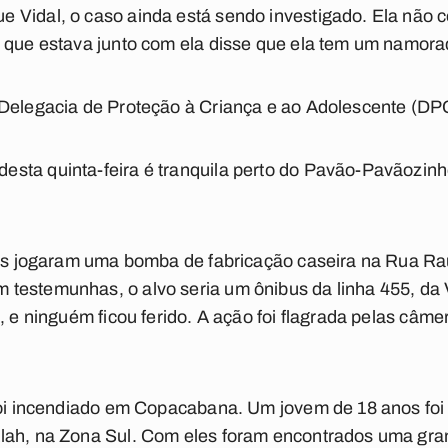
 Vidal, o caso ainda está sendo investigado. Ela não 
s que estava junto com ela disse que ela tem um namor
 Delegacia de Proteção à Criança e ao Adolescente (DP
sta quinta-feira é tranquila perto do Pavão-Pavãozinho
itos jogaram uma bomba de fabricação caseira na Rua R
testemunhas, o alvo seria um ônibus da linha 455, da V
o, e ninguém ficou ferido. A ação foi flagrada pelas câ
 foi incendiado em Copacabana. Um jovem de 18 anos foi
lah, na Zona Sul. Com eles foram encontrados uma grana