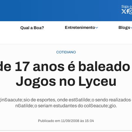
Siga 
Siga 
Entretenimento
Blogs
Qual a Boa?
COTIDIANO
e 17 anos é baleado
Jogos no Lyceu
in&aacute;sio de esportes, onde est&atilde;o sendo realizados
n&atilde;o seriam estudantes do col&eacute;gio.
Publicado em 11/09/2008 às 15:04