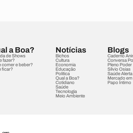
al a Boa?
Notícias
Blogs
da de Shows
Bichos
Caderno Ani
e fazer?
Cultura
Conversa Pol
 comer e beber?
Economia
Pleno Poder
 ficar?
Educação
Sílvio Osias
Política
Saúde Alerta
Qual a Boa?
Mercado em
Cotidiano
Papo Íntimo
Saúde
Tecnologia
Meio Ambiente