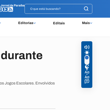
o
o
Jornal da Paraíba
Jornal da Paraíba
Editorias
Mais
Editais
 durante
 os Jogos Escolares. Envolvidos