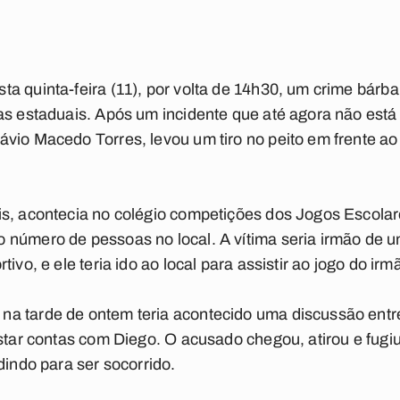
a quinta-feira (11), por volta de 14h30, um crime bár
las estaduais. Após um incidente que até agora não est
vio Macedo Torres, levou um tiro no peito em frente ao
s, acontecia no colégio competições dos Jogos Escolare
 número de pessoas no local. A vítima seria irmão de 
ivo, e ele teria ido ao local para assistir ao jogo do irm
a tarde de ontem teria acontecido uma discussão entre 
estar contas com Diego. O acusado chegou, atirou e fugi
dindo para ser socorrido.