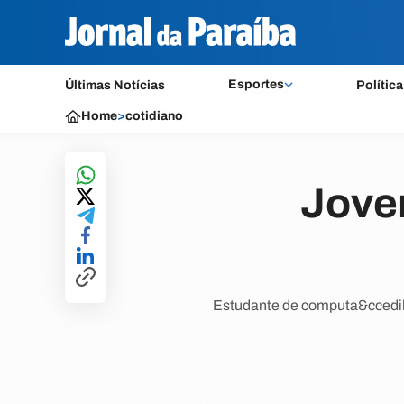
Esportes
Últimas Notícias
Política
Home
>
cotidiano
Jove
Estudante de computa&ccedil;