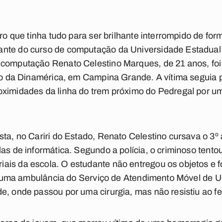
uro que tinha tudo para ser brilhante interrompido de for
ante do curso de computação da Universidade Estadual
 computação Renato Celestino Marques, de 21 anos, fo
rro da Dinamérica, em Campina Grande. A vítima seguia p
oximidades da linha do trem próximo do Pedregal por 
sta, no Cariri do Estado, Renato Celestino cursava o 3
las de informática. Segundo a polícia, o criminoso tent
is da escola. O estudante não entregou os objetos e f
por uma ambulância do Serviço de Atendimento Móvel de 
e, onde passou por uma cirurgia, mas não resistiu ao f