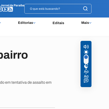
o
o
Jornal da Paraíba
Jornal da Paraíba
Editorias
Mais
Editais
airro
do em tentativa de assalto em