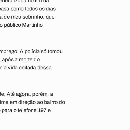
eneralizada no fim da
 casa como todos os dias
ada de meu sobrinho, que
io público Martinho
mprego. A polícia só tomou
, após a morte do
e a vida ceifada dessa
e. Até agora, porém, a
rime em direção ao bairro do
 para o telefone 197 e