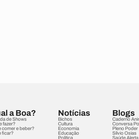
al a Boa?
Notícias
Blogs
da de Shows
Bichos
Caderno Ani
e fazer?
Cultura
Conversa Pol
 comer e beber?
Economia
Pleno Poder
 ficar?
Educação
Sílvio Osias
Política
Saúde Alerta