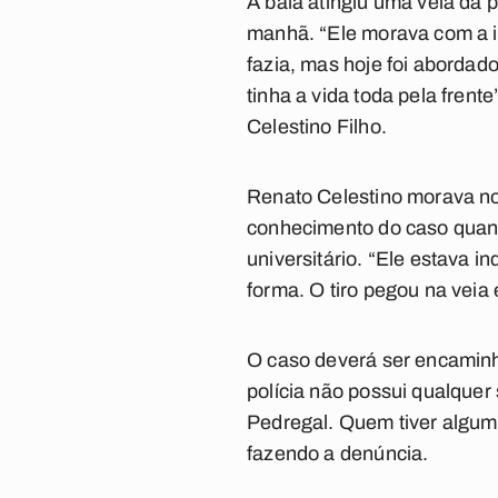
A bala atingiu uma veia da 
manhã. “Ele morava com a ir
fazia, mas hoje foi abordad
tinha a vida toda pela frent
Celestino Filho.
Renato Celestino morava no
conhecimento do caso quando
universitário. “Ele estava 
forma. O tiro pegou na veia
O caso deverá ser encaminh
polícia não possui qualquer
Pedregal. Quem tiver alguma
fazendo a denúncia.