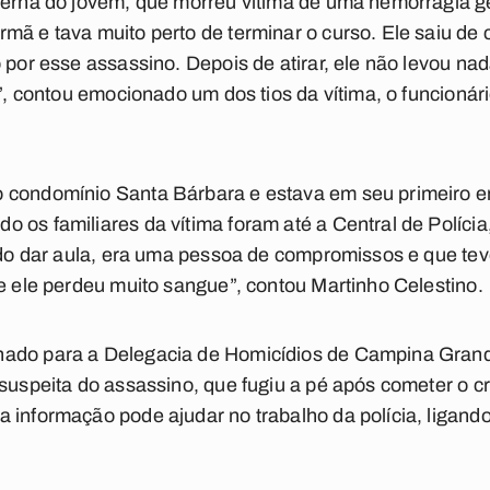
perna do jovem, que morreu vítima de uma hemorragia g
mã e tava muito perto de terminar o curso. Ele saiu de
o por esse assassino. Depois de atirar, ele não levou n
e”, contou emocionado um dos tios da vítima, o funcionár
 condomínio Santa Bárbara e estava em seu primeiro e
 os familiares da vítima foram até a Central de Polícia
indo dar aula, era uma pessoa de compromissos e que tev
 e ele perdeu muito sangue”, contou Martinho Celestino.
ado para a Delegacia de Homicídios de Campina Grand
 suspeita do assassino, que fugiu a pé após cometer o c
 informação pode ajudar no trabalho da polícia, ligando