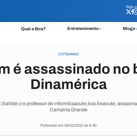
Siga 
Siga 
Entretenimento
Blogs
Qual a Boa?
COTIDIANO
m é assassinado no b
Dinamérica
&atilde;o e professor de inform&aacute;tica &eacute; assasina
Campina Grande
Publicado em 28/01/2012 às 6:30