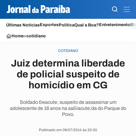
Esportes
Entretenimento
Bl
Últimas Notícias
Política
Qual a Boa?
Home
>
cotidiano
COTIDIANO
Juiz determina liberdade
de policial suspeito de
homicídio em CG
Soldado &eacute; suspeito de assassinar um
adolescente de 16 anos na sa&iacute;da do Parque do
Povo.
Publicado em 09/07/2014 às 20:00