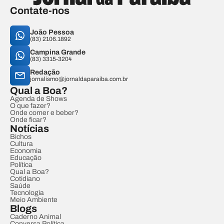
Contate-nos
João Pessoa
(83) 2106.1892
Campina Grande
(83) 3315-3204
Redação
jornalismo@jornaldaparaiba.com.br
Qual a Boa?
Agenda de Shows
O que fazer?
Onde comer e beber?
Onde ficar?
Notícias
Bichos
Cultura
Economia
Educação
Política
Qual a Boa?
Cotidiano
Saúde
Tecnologia
Meio Ambiente
Blogs
Caderno Animal
Conversa Política