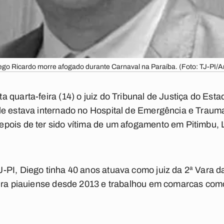
ego Ricardo morre afogado durante Carnaval na Paraíba. (Foto: TJ-PI/A
quarta-feira (14) o juiz do Tribunal de Justiça do Esta
le estava internado no Hospital de Emergência e Trau
ois de ter sido vítima de um afogamento em Pitimbu, Li
PI, Diego tinha 40 anos atuava como juiz da 2ª Vara da
ura piauiense desde 2013 e trabalhou em comarcas como