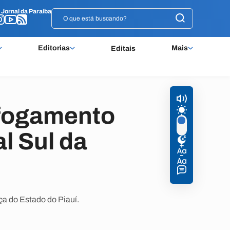
o
o
Jornal da Paraíba
Jornal da Paraíba
Editorias
Mais
Editais
afogamento
al Sul da
ça do Estado do Piauí.