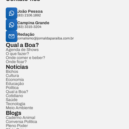
João Pessoa
(83) 2106.1892
Campina Grande
(83) 3315-3204
Redação
jornalismo@jornaldaparaiba.com.br
Qual a Boa?
Agenda de Shows
O que fazer?
Onde comer e beber?
Onde ficar?
Notícias
Bichos
Cultura
Economia
Educação
Política
Qual a Boa?
Cotidiano
Saúde
Tecnologia
Meio Ambiente
Blogs
Caderno Animal
Conversa Política
Pleno Poder