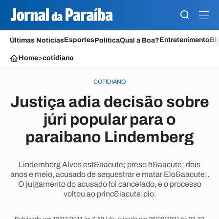
Esportes
Entretenimento
Bl
Últimas Notícias
Política
Qual a Boa?
Home
>
cotidiano
COTIDIANO
Justiça adia decisão sobre
júri popular para o
paraibano Lindemberg
Lindemberg Alves est&aacute; preso h&aacute; dois
anos e meio, acusado de sequestrar e matar Elo&aacute;.
O julgamento do acusado foi cancelado, e o processo
voltou ao princ&iacute;pio.