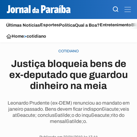
Esportes
Entretenimento
Bl
Últimas Notícias
Política
Qual a Boa?
Home
>
cotidiano
COTIDIANO
Justiça bloqueia bens de
ex-deputado que guardou
dinheiro na meia
Leonardo Prudente (ex-DEM) renunciou ao mandato em
janeiro passado. Bens devem ficar indispon&iacute;veis
at&eacute; conclus&atilde;o do inqu&eacute;rito do
mensal&atilde;o.