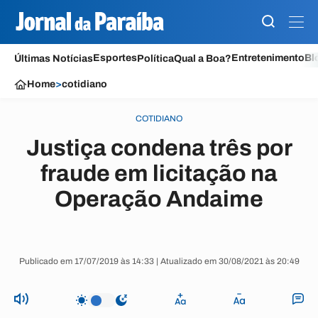
Esportes
Entretenimento
Bl
Últimas Notícias
Política
Qual a Boa?
Home
>
cotidiano
COTIDIANO
Justiça condena três por
fraude em licitação na
Operação Andaime
Publicado em 17/07/2019 às 14:33 | Atualizado em 30/08/2021 às 20:49