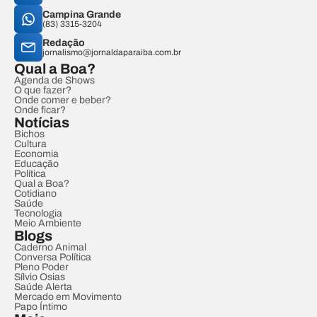
Campina Grande
(83) 3315-3204
Redação
jornalismo@jornaldaparaiba.com.br
Qual a Boa?
Agenda de Shows
O que fazer?
Onde comer e beber?
Onde ficar?
Notícias
Bichos
Cultura
Economia
Educação
Política
Qual a Boa?
Cotidiano
Saúde
Tecnologia
Meio Ambiente
Blogs
Caderno Animal
Conversa Política
Pleno Poder
Sílvio Osias
Saúde Alerta
Mercado em Movimento
Papo Íntimo