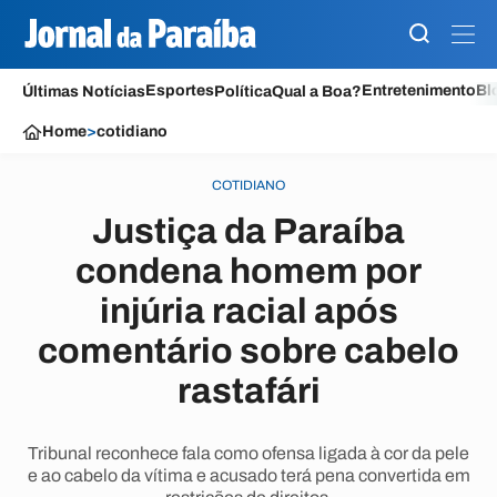
Esportes
Entretenimento
Bl
Últimas Notícias
Política
Qual a Boa?
Home
>
cotidiano
COTIDIANO
Justiça da Paraíba
condena homem por
injúria racial após
comentário sobre cabelo
rastafári
Tribunal reconhece fala como ofensa ligada à cor da pele
e ao cabelo da vítima e acusado terá pena convertida em