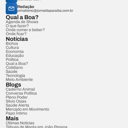
Redação
jornalismo@jornaldaparaiba.com.br
Qual a Boa?
Agenda de Shows
O que fazer?
Onde comer e beber?
Onde ficar?
Notícias
Bichos
Cultura
Economia
Educação
Política
Qual a Boa?
Cotidiano
Saúde
Tecnologia
Meio Ambiente
Blogs
Caderno Animal
Conversa Política
Pleno Poder
Sílvio Osias
Saúde Alerta
Mercado em Movimento
Papo Íntimo
Mais
Últimas Notícias
Tábuas de Marés em João Pessoa