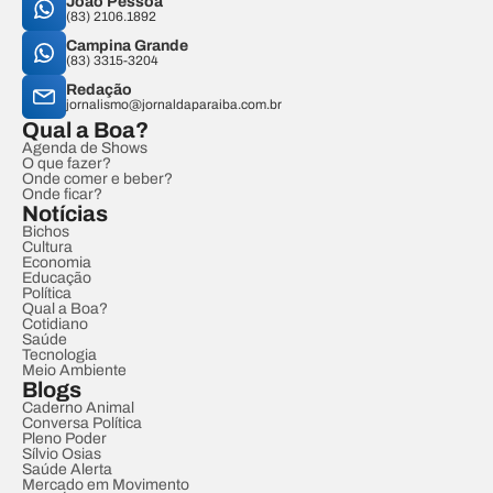
João Pessoa
(83) 2106.1892
Campina Grande
(83) 3315-3204
Redação
jornalismo@jornaldaparaiba.com.br
Qual a Boa?
Agenda de Shows
O que fazer?
Onde comer e beber?
Onde ficar?
Notícias
Bichos
Cultura
Economia
Educação
Política
Qual a Boa?
Cotidiano
Saúde
Tecnologia
Meio Ambiente
Blogs
Caderno Animal
Conversa Política
Pleno Poder
Sílvio Osias
Saúde Alerta
Mercado em Movimento