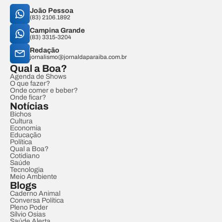
João Pessoa
(83) 2106.1892
Campina Grande
(83) 3315-3204
Redação
jornalismo@jornaldaparaiba.com.br
Qual a Boa?
Agenda de Shows
O que fazer?
Onde comer e beber?
Onde ficar?
Notícias
Bichos
Cultura
Economia
Educação
Política
Qual a Boa?
Cotidiano
Saúde
Tecnologia
Meio Ambiente
Blogs
Caderno Animal
Conversa Política
Pleno Poder
Sílvio Osias
Saúde Alerta