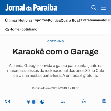
Esportes
Entretenimento
Bl
Últimas Notícias
Política
Qual a Boa?
Home
>
cotidiano
COTIDIANO
Karaokê com o Garage
A banda Garage convida a galera para cantar junto os
maiores sucessos do rock nacional dos anos 80 no Café
da Usina nesta quarta-feira. A entrada é gratuita.
Publicado em 20/02/2019 às 10:35