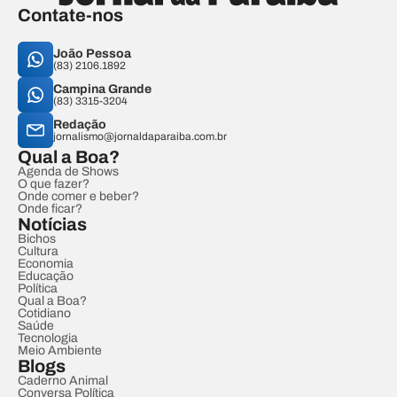
Contate-nos
João Pessoa
(83) 2106.1892
Campina Grande
(83) 3315-3204
Redação
jornalismo@jornaldaparaiba.com.br
Qual a Boa?
Agenda de Shows
O que fazer?
Onde comer e beber?
Onde ficar?
Notícias
Bichos
Cultura
Economia
Educação
Política
Qual a Boa?
Cotidiano
Saúde
Tecnologia
Meio Ambiente
Blogs
Caderno Animal
Conversa Política