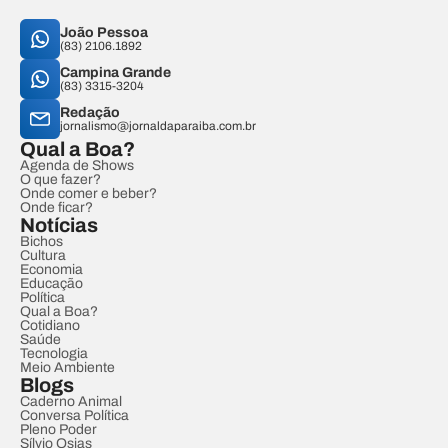
João Pessoa
(83) 2106.1892
Campina Grande
(83) 3315-3204
Redação
jornalismo@jornaldaparaiba.com.br
Qual a Boa?
Agenda de Shows
O que fazer?
Onde comer e beber?
Onde ficar?
Notícias
Bichos
Cultura
Economia
Educação
Política
Qual a Boa?
Cotidiano
Saúde
Tecnologia
Meio Ambiente
Blogs
Caderno Animal
Conversa Política
Pleno Poder
Sílvio Osias