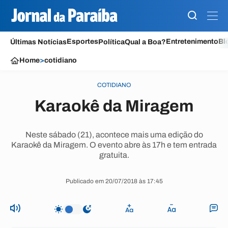
Esportes
Entretenimento
Bl
Últimas Notícias
Política
Qual a Boa?
Home
>
cotidiano
COTIDIANO
Karaokê da Miragem
Neste sábado (21), acontece mais uma edição do
Karaokê da Miragem. O evento abre às 17h e tem entrada
gratuita.
Publicado em 20/07/2018 às 17:45