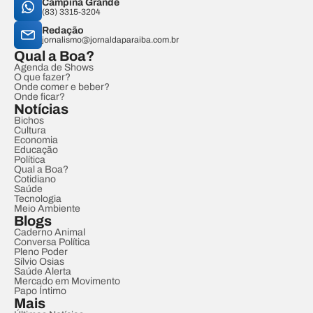
Campina Grande
(83) 3315-3204
Redação
jornalismo@jornaldaparaiba.com.br
Qual a Boa?
Agenda de Shows
O que fazer?
Onde comer e beber?
Onde ficar?
Notícias
Bichos
Cultura
Economia
Educação
Política
Qual a Boa?
Cotidiano
Saúde
Tecnologia
Meio Ambiente
Blogs
Caderno Animal
Conversa Política
Pleno Poder
Sílvio Osias
Saúde Alerta
Mercado em Movimento
Papo Íntimo
Mais