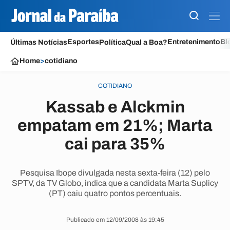
Esportes
Entretenimento
Bl
Últimas Notícias
Política
Qual a Boa?
Home
>
cotidiano
COTIDIANO
Kassab e Alckmin
empatam em 21%; Marta
cai para 35%
Pesquisa Ibope divulgada nesta sexta-feira (12) pelo
SPTV, da TV Globo, indica que a candidata Marta Suplicy
(PT) caiu quatro pontos percentuais.
Publicado em 12/09/2008 às 19:45