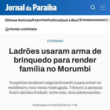
Esportes
Entretenimento
Bl
Últimas Notícias
Política
Qual a Boa?
Home
>
cotidiano
COTIDIANO
Ladrões usaram arma de
brinquedo para render
família no Morumbi
Suspeitos renderam seguran&ccedil;a para entrar na
resid&ecirc;ncia nesta madrugada. Tr&ecirc;s pessoas
foram detidas &ndash; entre elas, dois adolescentes.
Publicado em 03/11/2010 às 7:52