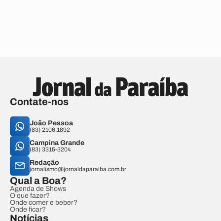
Contate-nos
João Pessoa
(83) 2106.1892
Campina Grande
(83) 3315-3204
Redação
jornalismo@jornaldaparaiba.com.br
Qual a Boa?
Agenda de Shows
O que fazer?
Onde comer e beber?
Onde ficar?
Notícias