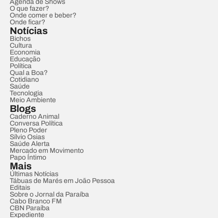
Agenda de Shows
O que fazer?
Onde comer e beber?
Onde ficar?
Notícias
Bichos
Cultura
Economia
Educação
Política
Qual a Boa?
Cotidiano
Saúde
Tecnologia
Meio Ambiente
Blogs
Caderno Animal
Conversa Política
Pleno Poder
Sílvio Osias
Saúde Alerta
Mercado em Movimento
Papo Íntimo
Mais
Últimas Notícias
Tábuas de Marés em João Pessoa
Editais
Sobre o Jornal da Paraíba
Cabo Branco FM
CBN Paraíba
Expediente