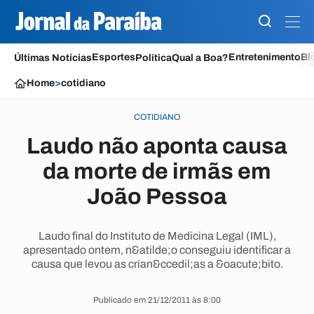
Esportes
Entretenimento
Bl
Últimas Notícias
Política
Qual a Boa?
Home
>
cotidiano
COTIDIANO
Laudo não aponta causa
da morte de irmãs em
João Pessoa
Laudo final do Instituto de Medicina Legal (IML),
apresentado ontem, n&atilde;o conseguiu identificar a
causa que levou as crian&ccedil;as a &oacute;bito.
Publicado em 21/12/2011 às 8:00