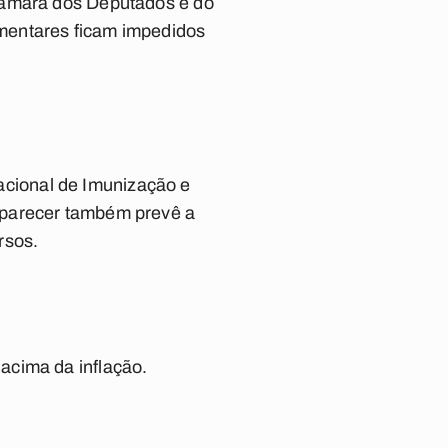
 Câmara dos Deputados e do
mentares ficam impedidos
cional de Imunização e
 parecer também prevê a
rsos.
acima da inflação.