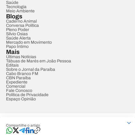
Saúde
Tecnologia
Meio Ambiente
Blogs
Caderno Animal
Conversa Política
Pleno Poder
Sílvio Osias
Saúde Alerta
Mercado em Movimento
Papo Íntimo
Mais
Últimas Notícias
Tábuas de Marés em João Pessoa
Editais
Sobre o Jornal da Paraíba
Cabo Branco FM
CBN Paraíba
Expediente
Comercial
Fale Conosco
Política de Privacidade
Espaço Opinião
© REDE PARAÍBA DE COMUNICAÇÃO
Compartilhe o artigo
Developed by
Designed by