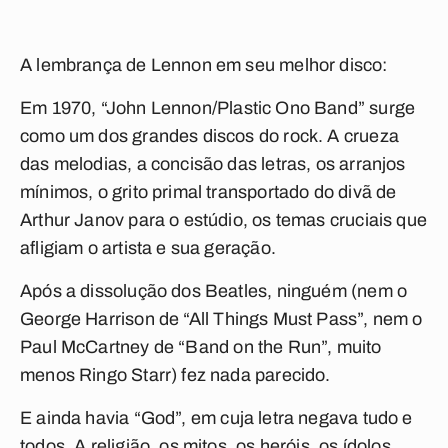
A lembrança de Lennon em seu melhor disco:
Em 1970,
“John Lennon/Plastic Ono Band”
surge
como um dos grandes discos do rock. A crueza
das melodias, a concisão das letras, os arranjos
mínimos, o grito primal transportado do divã de
Arthur Janov para o estúdio, os temas cruciais que
afligiam o artista e sua geração.
Após a dissolução dos Beatles, ninguém (nem o
George Harrison de
“All Things Must Pass”
, nem o
Paul McCartney de
“Band on the Run”
, muito
menos Ringo Starr) fez nada parecido.
E ainda havia
“God”
, em cuja letra negava tudo e
todos. A religião, os mitos, os heróis, os ídolos.