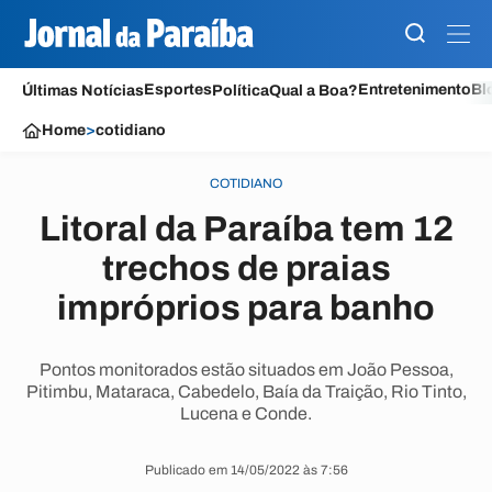
Esportes
Entretenimento
Bl
Últimas Notícias
Política
Qual a Boa?
Home
>
cotidiano
COTIDIANO
Litoral da Paraíba tem 12
trechos de praias
impróprios para banho
Pontos monitorados estão situados em João Pessoa,
Pitimbu, Mataraca, Cabedelo, Baía da Traição, Rio Tinto,
Lucena e Conde.
Publicado em 14/05/2022 às 7:56