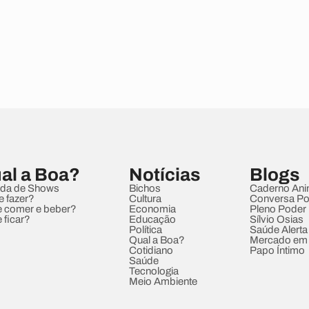
al a Boa?
Notícias
Blogs
da de Shows
Bichos
Caderno Ani
e fazer?
Cultura
Conversa Pol
 comer e beber?
Economia
Pleno Poder
 ficar?
Educação
Sílvio Osias
Política
Saúde Alerta
Qual a Boa?
Mercado em
Cotidiano
Papo Íntimo
Saúde
Tecnologia
Meio Ambiente