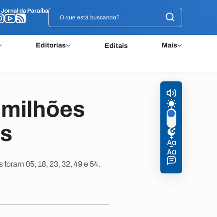
o
o
Jornal da Paraíba
Jornal da Paraíba
Editorias
Mais
Editais
 milhões
as
oram 05, 18, 23, 32, 49 e 54.