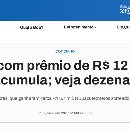
Siga 
Siga 
Entretenimento
Blogs
Qual a Boa?
COTIDIANO
 com prêmio de R$ 12
cumula; veja dezen
res, que ganharam cerca R$ 5,7 mil. N&uacute;meros sorteados f
Publicado em 29/11/2009 às 7:53