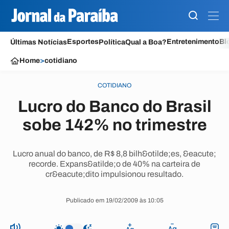
Esportes
Entretenimento
Bl
Últimas Notícias
Política
Qual a Boa?
Home
>
cotidiano
COTIDIANO
Lucro do Banco do Brasil
sobe 142% no trimestre
Lucro anual do banco, de R$ 8,8 bilh&otilde;es, &eacute;
recorde. Expans&atilde;o de 40% na carteira de
cr&eacute;dito impulsionou resultado.
Publicado em 19/02/2009 às 10:05