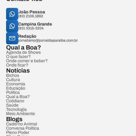
João Pessoa
(83) 2106.1892
Campina Grande
(83) 3315-3204
Redação
jornalismo@jornaldaparaiba.com.br
Qual a Boa?
Agenda de Shows
O que fazer?
Onde comer e beber?
Onde ficar?
Notícias
Bichos
Cultura
Economia
Educação
Política
Qual a Boa?
Cotidiano
Saúde
Tecnologia
Meio Ambiente
Blogs
Caderno Animal
Conversa Política
Pleno Poder