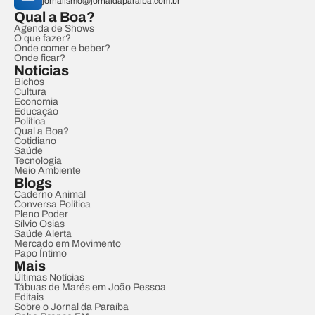
jornalismo@jornaldaparaiba.com.br
Qual a Boa?
Agenda de Shows
O que fazer?
Onde comer e beber?
Onde ficar?
Notícias
Bichos
Cultura
Economia
Educação
Política
Qual a Boa?
Cotidiano
Saúde
Tecnologia
Meio Ambiente
Blogs
Caderno Animal
Conversa Política
Pleno Poder
Sílvio Osias
Saúde Alerta
Mercado em Movimento
Papo Íntimo
Mais
Últimas Notícias
Tábuas de Marés em João Pessoa
Editais
Sobre o Jornal da Paraíba