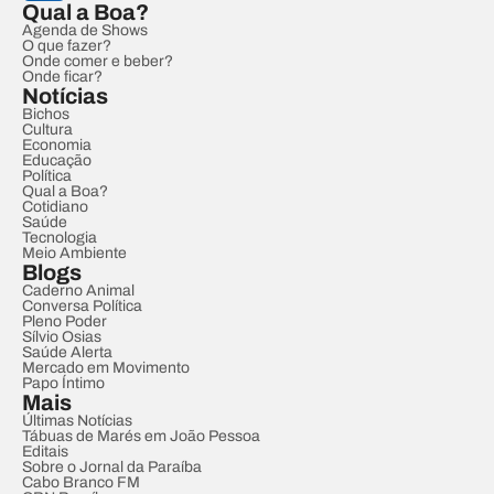
Qual a Boa?
Agenda de Shows
O que fazer?
Onde comer e beber?
Onde ficar?
Notícias
Bichos
Cultura
Economia
Educação
Política
Qual a Boa?
Cotidiano
Saúde
Tecnologia
Meio Ambiente
Blogs
Caderno Animal
Conversa Política
Pleno Poder
Sílvio Osias
Saúde Alerta
Mercado em Movimento
Papo Íntimo
Mais
Últimas Notícias
Tábuas de Marés em João Pessoa
Editais
Sobre o Jornal da Paraíba
Cabo Branco FM