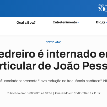
Siga 
Siga 
Entretenimento
Blogs
Qual a Boa?
COTIDIANO
edreiro é internado e
rticular de João Pes
nfluenciador apresenta "leve redução na frequência cardíaca". Nã
Publicado em 13/08/2025 às 10:57 | Atualizado em 13/08/2025 às 11:17