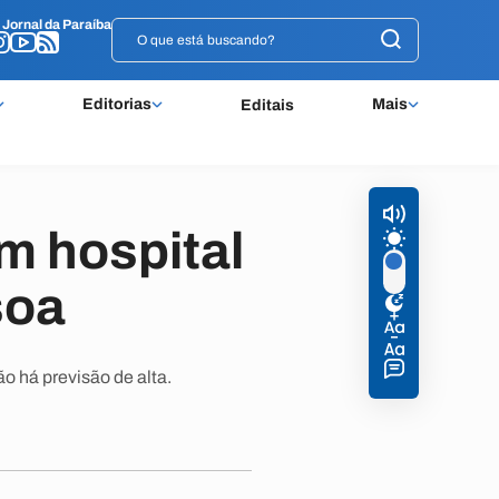
o
o
Jornal da Paraíba
Jornal da Paraíba
Editorias
Mais
Editais
m hospital
soa
o há previsão de alta.