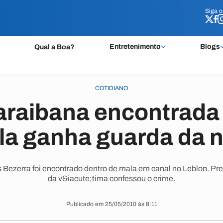
Siga 
Siga 
Entretenimento
Blogs
Qual a Boa?
COTIDIANO
araibana encontrada
la ganha guarda da n
s Bezerra foi encontrado dentro de mala em canal no Leblon. 
da v&iacute;tima confessou o crime.
Publicado em 25/05/2010 às 8:11