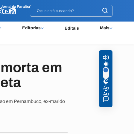
o
o
Jornal da Paraíba
Jornal da Paraíba
Editorias
Mais
Editais
 morta em
eta
Preso em Pernambuco, ex-marido