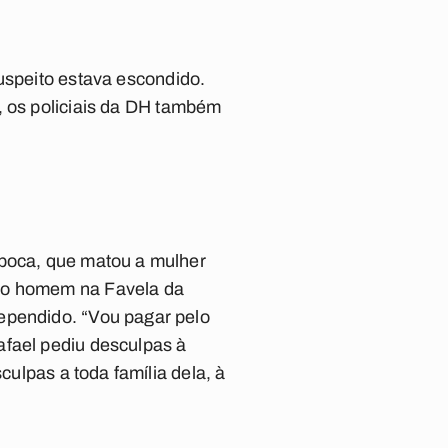
uspeito estava escondido.
, os policiais da DH também
época, que matou a mulher
tro homem na Favela da
rependido. “Vou pagar pelo
afael pediu desculpas à
sculpas a toda família dela, à