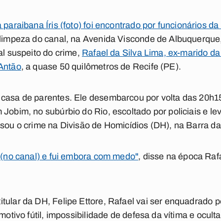
 paraibana Íris (foto) foi encontrado por funcionários d
 limpeza do canal, na Avenida Visconde de Albuquerque,
al suspeito do crime,
Rafael da Silva Lima, ex-marido da 
 Antão
, a quase 50 quilômetros de Recife (PE).
casa de parentes. Ele desembarcou por volta das 20h15 
 Jobim, no subúrbio do Rio, escoltado por policiais e l
ssou o crime na Divisão de Homicídios (DH), na Barra da
á (no canal) e fui embora com medo"
, disse na época Raf
tular da DH, Felipe Ettore, Rafael vai ser enquadrado p
 motivo fútil, impossibilidade de defesa da vítima e ocul