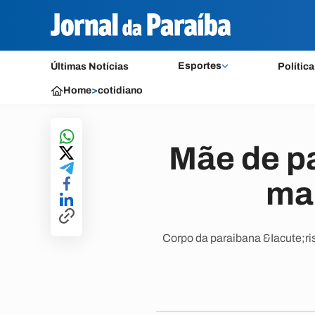
Esportes
Últimas Notícias
Política
Home
>
cotidiano
Mãe de p
ma
Corpo da paraibana &Iacute;ri