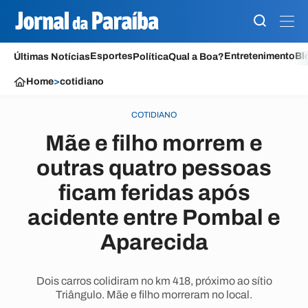
Esportes
Entretenimento
Bl
Últimas Notícias
Política
Qual a Boa?
Home
>
cotidiano
COTIDIANO
Mãe e filho morrem e
outras quatro pessoas
ficam feridas após
acidente entre Pombal e
Aparecida
Dois carros colidiram no km 418, próximo ao sítio
Triângulo. Mãe e filho morreram no local.