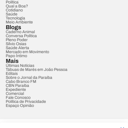
Política
Qual a Boa?
Cotidiano
Saúde
Tecnologia
Meio Ambiente
Blogs
Caderno Animal
Conversa Política
Pleno Poder
Sílvio Osias
Saúde Alerta
Mercado em Movimento
Papo Íntimo
Mais
Últimas Notícias
Tábuas de Marés em João Pessoa
Editais
Sobre o Jornal da Paraíba
Cabo Branco FM
CBN Paraíba
Expediente
Comercial
Fale Conosco
Política de Privacidade
Espaço Opinião
© REDE PARAÍBA DE COMUNICAÇÃO