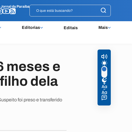
o
o
Jornal da Paraíba
Jornal da Paraíba
Editorias
Mais
Editais
 6 meses e
filho dela
peito foi preso e transferido