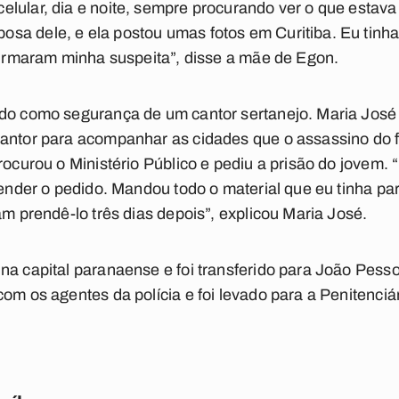
lular, dia e noite, sempre procurando ver o que estava
sa dele, e ela postou umas fotos em Curitiba. Eu tinha
nfirmaram minha suspeita”, disse a mãe de Egon.
ndo como segurança de um cantor sertanejo. Maria Jos
antor para acompanhar as cidades que o assassino do fil
rocurou o Ministério Público e pediu a prisão do jovem.
tender o pedido. Mandou todo o material que eu tinha pa
am prendê-lo três dias depois”, explicou Maria José.
 na capital paranaense e foi transferido para João Pes
com os agentes da polícia e foi levado para a Penitenc