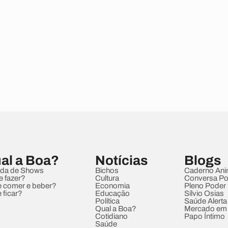
al a Boa?
Notícias
Blogs
da de Shows
Bichos
Caderno Ani
e fazer?
Cultura
Conversa Pol
 comer e beber?
Economia
Pleno Poder
 ficar?
Educação
Sílvio Osias
Política
Saúde Alerta
Qual a Boa?
Mercado em
Cotidiano
Papo Íntimo
Saúde