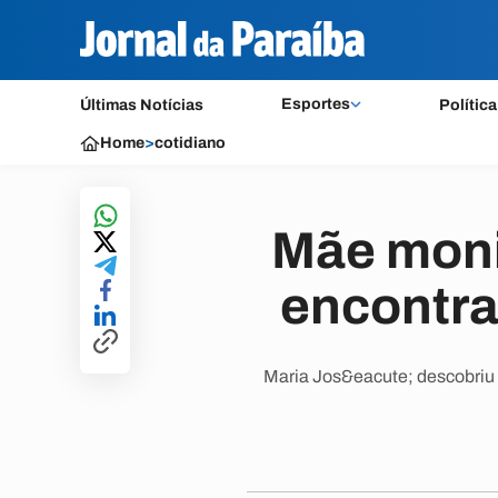
Esportes
Últimas Notícias
Política
Home
>
cotidiano
Mãe monit
encontra 
Maria Jos&eacute; descobriu 