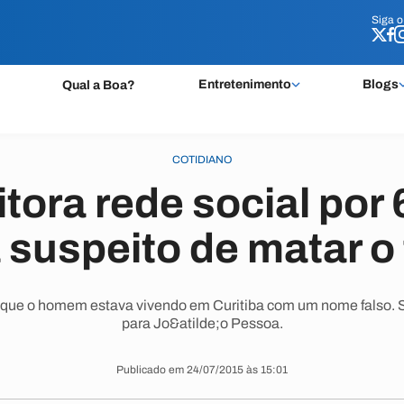
Siga 
Siga 
Entretenimento
Blogs
Qual a Boa?
COTIDIANO
ora rede social por
suspeito de matar o 
que o homem estava vivendo em Curitiba com um nome falso. Sus
para Jo&atilde;o Pessoa.
Publicado em 24/07/2015 às 15:01