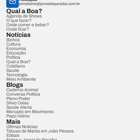
jornalismo@jornaldaparaiba.com.br
Qual a Boa?
Agenda de Shows
O que fazer?
Onde comer e beber?
Onde ficar?
Notícias
Bichos
Cultura
Economia
Educação
Política
Qual a Boa?
Cotidiano
Saúde
Tecnologia
Meio Ambiente
Blogs
Caderno Animal
Conversa Política
Pleno Poder
Sílvio Osias
Saúde Alerta
Mercado em Movimento
Papo Íntimo
Mais
Últimas Notícias
Tábuas de Marés em João Pessoa
Editais
Sobre o Jornal da Paraíba