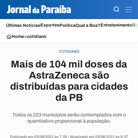
Esportes
Entretenimento
Bl
Últimas Notícias
Política
Qual a Boa?
Home
>
cotidiano
COTIDIANO
Mais de 104 mil doses da
AstraZeneca são
distribuídas para cidades
da PB
Todos os 223 municípios serão contemplados com o
quantitativo proporcional à população.
Publicado em 03/06/2021 às 7:26 | Atualizado em 03/06/2021 às 9:37