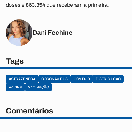
doses e 863.354 que receberam a primeira.
Dani Fechine
Tags
ASTRAZENECA
CORONAVÍRUS
COVID-19
DISTRIBUICAO
VACINA
VACINAÇÃO
Comentários