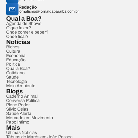
Redação
jornalismo@jornaldaparaiba.com.br
Qual a Boa?
Agenda de Shows
O que fazer?
Onde comer e beber?
Onde ficar?
Notícias
Bichos
Cultura
Economia
Educação
Política
Qual a Boa?
Cotidiano
Saúde
Tecnologia
Meio Ambiente
Blogs
Caderno Animal
Conversa Política
Pleno Poder
Sílvio Osias
Saúde Alerta
Mercado em Movimento
Papo Íntimo
Mais
Últimas Notícias
Tábuas de Marés em João Pessoa