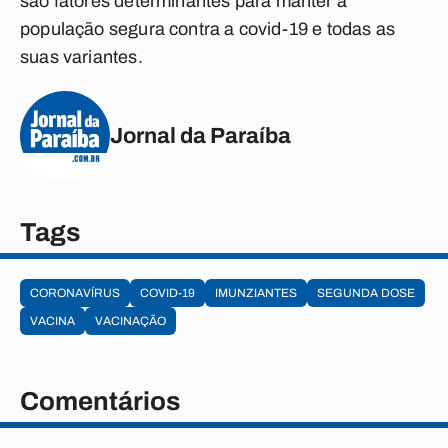
são fatores determinantes para manter a
população segura contra a covid-19 e todas as
suas variantes.
Jornal da Paraíba
Tags
CORONAVÍRUS
COVID-19
IMUNZIANTES
SEGUNDA DOSE
VACINA
VACINAÇÃO
Comentários