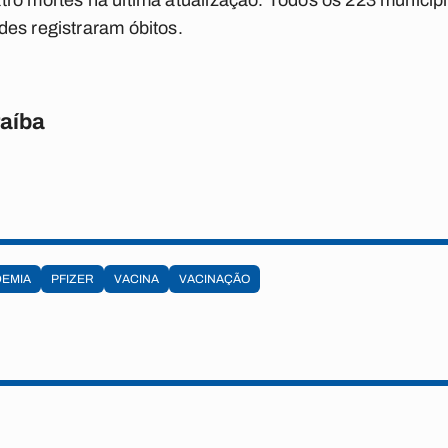
ro mortes na última atualização. Todos os 223 municíp
es registraram óbitos.
raíba
EMIA
PFIZER
VACINA
VACINAÇÃO