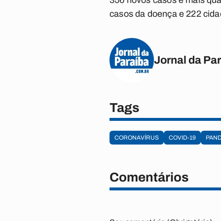
356 novos casos e mais quat
casos da doença e 222 cidad
Jornal da Pa
Tags
CORONAVÍRUS
COVID-19
PAND
Comentários