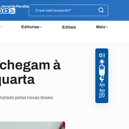
o
o
Jornal da Paraíba
Jornal da Paraíba
Editorias
Mais
Editais
r chegam à
quarta
templado pelas novas doses.