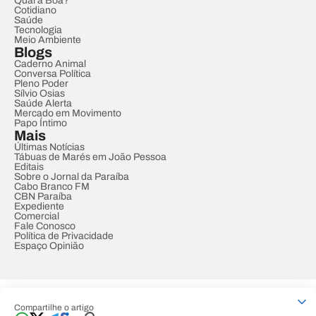
Qual a Boa?
Cotidiano
Saúde
Tecnologia
Meio Ambiente
Blogs
Caderno Animal
Conversa Política
Pleno Poder
Sílvio Osias
Saúde Alerta
Mercado em Movimento
Papo Íntimo
Mais
Últimas Notícias
Tábuas de Marés em João Pessoa
Editais
Sobre o Jornal da Paraíba
Cabo Branco FM
CBN Paraíba
Expediente
Comercial
Fale Conosco
Política de Privacidade
Espaço Opinião
© REDE PARAÍBA DE COMUNICAÇÃO
Compartilhe o artigo