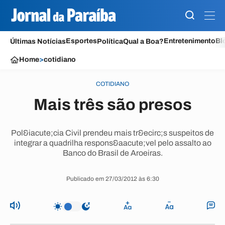
Esportes
Entretenimento
Bl
Últimas Notícias
Política
Qual a Boa?
Home
>
cotidiano
COTIDIANO
Mais três são presos
Pol&iacute;cia Civil prendeu mais tr&ecirc;s suspeitos de
integrar a quadrilha respons&aacute;vel pelo assalto ao
Banco do Brasil de Aroeiras.
Publicado em 27/03/2012 às 6:30