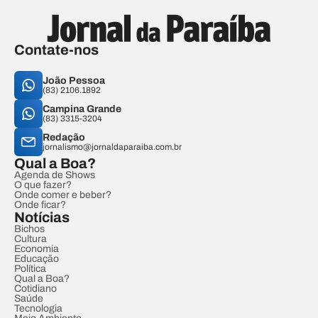
Contate-nos
João Pessoa
(83) 2106.1892
Campina Grande
(83) 3315-3204
Redação
jornalismo@jornaldaparaiba.com.br
Qual a Boa?
Agenda de Shows
O que fazer?
Onde comer e beber?
Onde ficar?
Notícias
Bichos
Cultura
Economia
Educação
Política
Qual a Boa?
Cotidiano
Saúde
Tecnologia