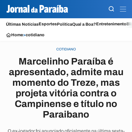
Esportes
Entretenimento
Bl
Últimas Notícias
Política
Qual a Boa?
Home
>
cotidiano
COTIDIANO
Marcelinho Paraíba é
apresentado, admite mau
momento do Treze, mas
projeta vitória contra o
Campinense e título no
Paraibano
O ex-jogador foi anunciado oficialmente na última sexta-