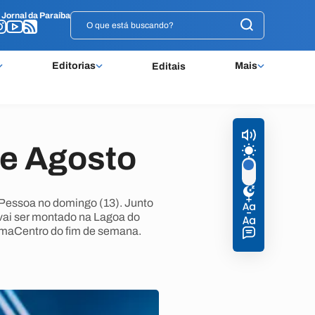
o
o
Jornal da Paraíba
Jornal da Paraíba
Editorias
Mais
Editais
de Agosto
 Pessoa no domingo (13). Junto
 vai ser montado na Lagoa do
imaCentro do fim de semana.