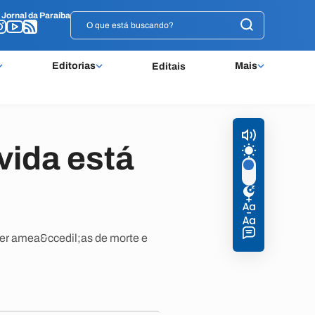
o
o
Jornal da Paraíba
Jornal da Paraíba
Editorias
Mais
Editais
vida está
rer amea&ccedil;as de morte e