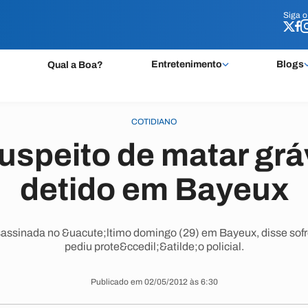
Siga 
Siga 
Entretenimento
Blogs
Qual a Boa?
COTIDIANO
uspeito de matar grá
detido em Bayeux
assinada no &uacute;ltimo domingo (29) em Bayeux, disse sof
pediu prote&ccedil;&atilde;o policial.
Publicado em 02/05/2012 às 6:30