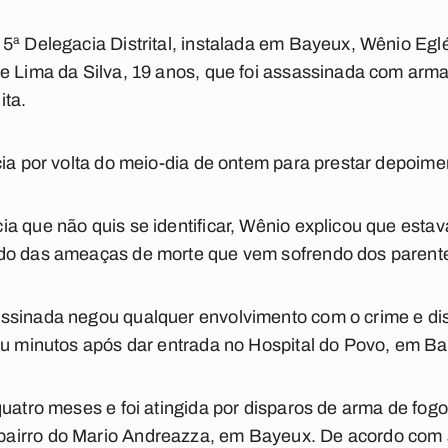
5ª Delegacia Distrital, instalada em Bayeux, Wênio Egléb
ne Lima da Silva, 19 anos, que foi assassinada com arm
ita.
cia por volta do meio-dia de ontem para prestar depoimen
a que não quis se identificar, Wênio explicou que estav
do das ameaças de morte que vem sofrendo dos parente
ssinada negou qualquer envolvimento com o crime e di
eu minutos após dar entrada no Hospital do Povo, em B
uatro meses e foi atingida por disparos de arma de fogo,
irro do Mario Andreazza, em Bayeux. De acordo com a 